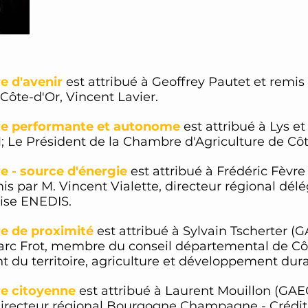
e d'avenir
est attribué à Geoffrey Pautet et remis
Côte-d'Or, Vincent Lavier.
ure performante et autonome
est attribué à Lys 
 Le Président de la Chambre d'Agriculture de Côte
re - source d'énergie
est attribué à Frédéric Fèvr
ar M. Vincent Vialette, directeur régional délégu
rise ENEDIS.
re de proximité
est attribué à Sylvain Tscherter 
arc Frot, membre du conseil départemental de Côt
u territoire, agriculture et développement dura
re citoyenne
est attribué à Laurent Mouillon (G
, Directeur régional Bourgogne Champagne - Crédit