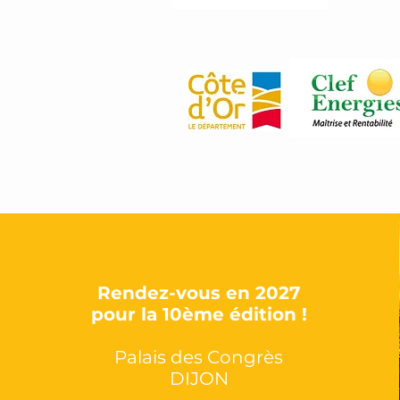
Rendez-vous en 2027
pour la 10ème édition !
Palais des Congrès
DIJON