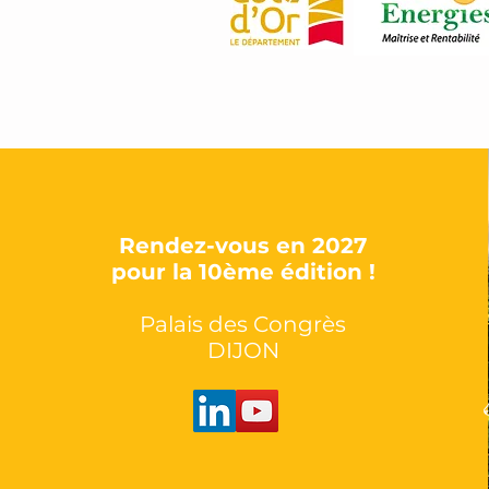
Rendez-vous en 2027
pour la 10ème édition !
Palais des Congrès
DIJON